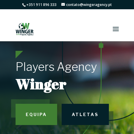
+351 911 896 333
contato@wingeragency.pt
Players Agency
Winger
EQUIPA
ATLETAS