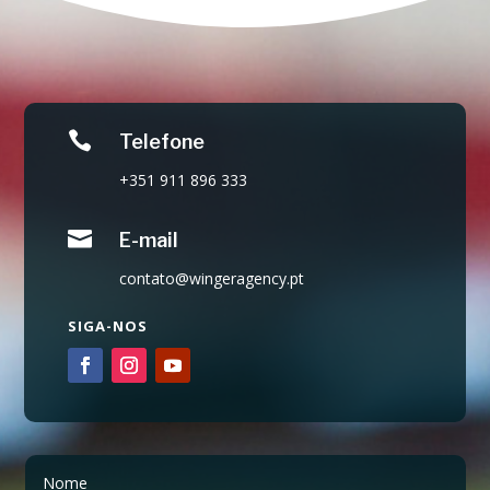

Telefone
+351 911 896 333

E-mail
contato@wingeragency.pt
SIGA-NOS